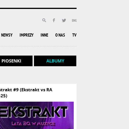
NEWSY
IMPREZY
INNE
O NAS
TV
PIOSENKI
ALBUMY
strakt #9 (Ekstrakt vs RA
-25)