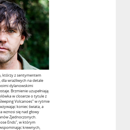
, którzy z sentymentem
 dla wrażliwych na detale
woimi dylanowskimi
estaje. Brzmienie uzupełniają
olówka w closerze o tytule z
Sleeping Volcanoes" w rytmie
wzywając koniec świata, a
a wznosi się nad głowy
Stanów Zjednoczonych.
Loose Ends", w którym
 wspominając krewnych,