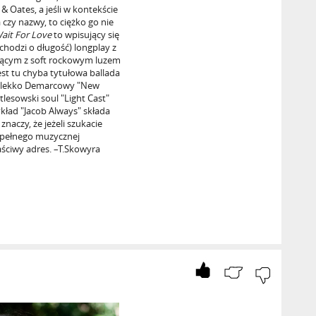
& Oates, a jeśli w kontekście
 czy nazwy, to ciężko go nie
ait For Love
to wpisujący się
chodzi o długość) longplay z
ącym z soft rockowym luzem
est tu chyba tytułowa ballada
le lekko Demarcowy "New
lesowski soul "Light Cast"
ład "Jacob Always" składa
naczy, że jeżeli szukacie
i pełnego muzycznej
właściwy adres. –T.Skowyra