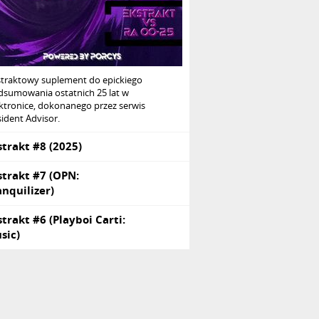
straktowy suplement do epickiego
dsumowania ostatnich 25 lat w
ktronice, dokonanego przez serwis
ident Advisor.
strakt #8 (2025)
strakt #7 (OPN:
anquilizer)
strakt #6 (Playboi Carti:
sic)