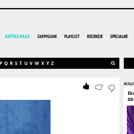
KRÓTKA PIŁKA
CARPIGIANI
PLAYLIST
RECENZJE
SPECJALNE
P
Q
R
S
T
U
V
W
X
Y
Z
BIEŻĄCE
Ek
00