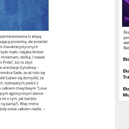
Ek
zainteresowana (z ekipą,
po
ającą piosenką, ale przecież
ele
od charakterystycznych
Res
 było mało: niejaka Amber
k mniemam, idolką. I nawet
Ek
n Pride", bo to zbyt
e aranżacje (tytułowy –
Ek
imikra Sade, że aż robi się
Tr
e! Łatwo się domyślić, że
, lodowatych pieśni z
o całkiem chwytliwym "Love
Ek
jącym egzotycznym dance-
Mu
 mi o tym, jak bardzo
e tą panią?). Więc mimo
iła sobie całkiem nieźle. –