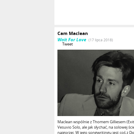
Cam Maclean
Wait For Love
(17 lipca 2018)
Tweet
Maclean wspólnie z Thomem Gilliesem (Exi
Vesuvio Solo, ale jak słychać, na solowej śc
najgorzej. W jego songwritingu jest coś z 