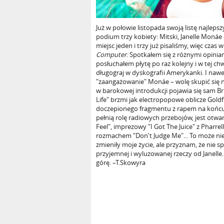
Już w połowie listopada swoją listę najlepsz
podium trzy kobiety: Mitski, Janelle Monáe 
miejsc jeden i trzy już pisaliśmy, więc czas
Computer
. Spotkałem się z różnymi opinia
posłuchałem płytę po raz kolejny i w tej chw
długograj w dyskografii Amerykanki. I naw
"zaangażowanie" Monáe – wolę skupić się n
w barokowej introdukcji pojawia się sam Bria
Life" brzmi jak electropopowe oblicze Goldf
doczepionego fragmentu z rapem na końcu),
pełnią rolę radiowych przebojów, jest otwa
Feel", imprezowy "I Got The Juice" z Pharrel
rozmachem "Don't Judge Me"... To może nie 
zmieniły moje życie, ale przyznam, że nie s
przyjemnej i wyluzowanej rzeczy od Janelle. 
górę. –T.Skowyra