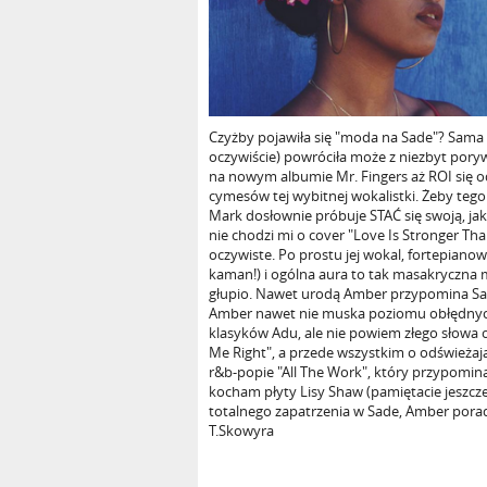
Czyżby pojawiła się "moda na Sade"? Sama 
oczywiście) powróciła może z niezbyt poryw
na nowym albumie Mr. Fingers aż ROI się 
cymesów tej wybitnej wokalistki. Żeby tego
Mark dosłownie próbuje STAĆ się swoją, ja
nie chodzi mi o cover "Love Is Stronger Tha
oczywiste. Po prostu jej wokal, fortepianow
kaman!) i ogólna aura to tak masakryczna m
głupio. Nawet urodą Amber przypomina Sad
Amber nawet nie muska poziomu obłędnych
klasyków Adu, ale nie powiem złego słowa 
Me Right", a przede wszystkim o odświeża
r&b-popie "All The Work", który przypomina
kocham płyty Lisy Shaw (pamiętacie jeszcz
totalnego zapatrzenia w Sade, Amber poradz
T.Skowyra