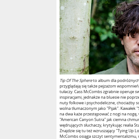
Tip Of The Sphere
to album dla podróżnych
przyglądają się także pejzażom wspomnień,
tułaczy. Cass McCombs zgrabnie operuje s
inspiracjami, jednakże na bluesie nie poprz
nuty folkowe i psychodeliczne, chociażby s
wolna tłumaczonym jako "Pijak". Kawałek "
na dwa każe przestępować z nogi na nogę, 
"American Canyon Sutra" jak ciemna chmur
wędrujących słuchaczy, krytykując realia 
Znajdzie się tu też wzruszający "Tying Up 
McCombs osiąga szczyt sentymentalizmu,