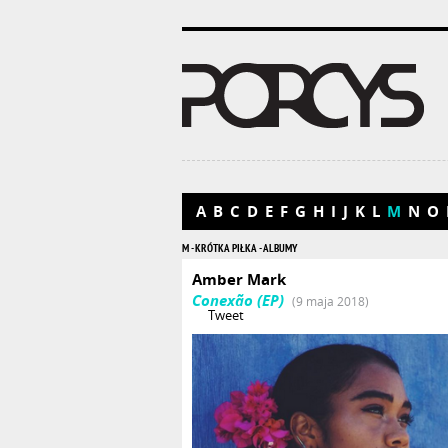
A
B
C
D
E
F
G
H
I
J
K
L
M
N
O
M - KRÓTKA PIŁKA - ALBUMY
Amber Mark
Conexão (EP)
(9 maja 2018)
Tweet