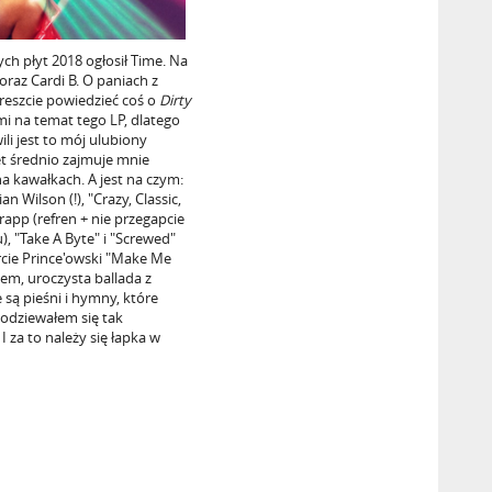
ych płyt 2018 ogłosił Time. Na
oraz Cardi B. O paniach z
 wreszcie powiedzieć coś o
Dirty
mi na temat tego LP, dlatego
ili jest to mój ulubiony
et średnio zajmuje mnie
a kawałkach. A jest na czym:
n Wilson (!), "Crazy, Classic,
rapp (refren + nie przegapcie
 "Take A Byte" i "Screwed"
rcie Prince'owski "Make Me
lem, uroczysta ballada z
są pieśni i hymny, które
podziewałem się tak
I za to należy się łapka w