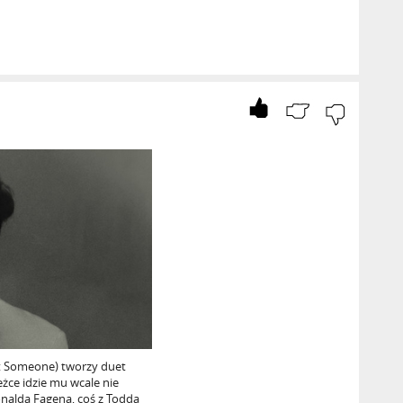
t Someone) tworzy duet
ieżce idzie mu wcale nie
Donalda Fagena, coś z Todda