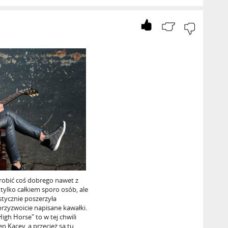
zrobić coś dobrego nawet z
 tylko całkiem sporo osób, ale
tycznie poszerzyła
przyzwoicie napisane kawałki.
igh Horse" to w tej chwili
en Kacey, a przecież są tu