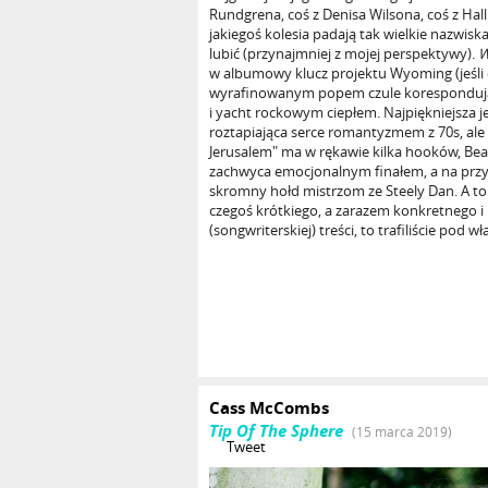
Rundgrena, coś z Denisa Wilsona, coś z Hall 
jakiegoś kolesia padają tak wielkie nazwiska
lubić (przynajmniej z mojej perspektywy).
W
w albumowy klucz projektu Wyoming (jeśli 
wyrafinowanym popem czule koresponduj
i yacht rockowym ciepłem. Najpiękniejsza j
roztapiająca serce romantyzmem z 70s, a
Jerusalem" ma w rękawie kilka hooków, Beat
zachwyca emocjonalnym finałem, a na przyk
skromny hołd mistrzom ze Steely Dan. A to z
czegoś krótkiego, a zarazem konkretnego 
(songwriterskiej) treści, to trafiliście pod 
Cass McCombs
Tip Of The Sphere
(15 marca 2019)
Tweet