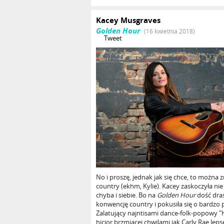
Kacey Musgraves
Golden Hour
(16 kwietnia 2018)
Tweet
No i proszę, jednak jak się chce, to można 
country (ekhm, Kylie). Kacey zaskoczyła nie
chyba i siebie. Bo na
Golden Hour
dość dras
konwencję country i pokusiła się o bardzo 
Zalatujący najntisami dance-folk-popowy "H
hicior brzmiącej chwilami jak Carly Rae Jeps