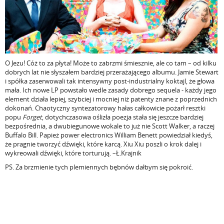
O Jezu! Cóż to za płyta! Może to zabrzmi śmiesznie, ale co tam – od kilku
dobrych lat nie słyszałem bardziej przerażającego albumu. Jamie Stewart
i spółka zaserwowali tak intensywny post-industrialny koktajl, że głowa
mała. Ich nowe LP powstało wedle zasady dobrego sequela - każdy jego
element działa lepiej, szybciej i mocniej niż patenty znane z poprzednich
dokonań. Chaotyczny syntezatorowy hałas całkowicie pożarł resztki
popu
Forget
, dotychczasowa oślizła poezja stała się jeszcze bardziej
bezpośrednia, a dwubiegunowe wokale to już nie Scott Walker, a raczej
Buffalo Bill. Papież power electronics William Benett powiedział kiedyś,
że pragnie tworzyć dźwięki, które karcą. Xiu Xiu poszli o krok dalej i
wykreowali dźwięki, które torturują. –Ł.Krajnik
PS. Za brzmienie tych plemiennych bębnów dałbym się pokroić.