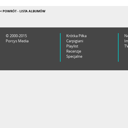
< POWRÓT - LISTA ALBUMÓW
© 2000-2015
Krótka Piłka
N
Porcys Media
Carpigiani
I
Playlist
T
Recenzje
Specjalne