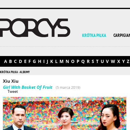
KRÓTKA PIŁKA
CARPIGIA
A
B
C
D
E
F
G
H
I
J
K
L
M
N
O
P
Q
R
S
T
U
V
W
X
Y
Z
KRÓTKA PIŁKA - ALBUMY
Xiu Xiu
Girl With Basket Of Fruit
(5 marca 2019)
Tweet