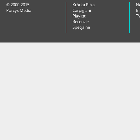
© 2000-2015
Krótka Piłka
N
Porcys Media
Carpigiani
I
Playlist
T
Recenzje
Specjalne