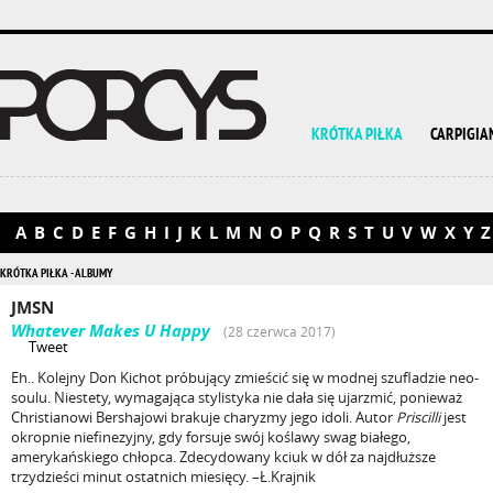
KRÓTKA PIŁKA
CARPIGIA
A
B
C
D
E
F
G
H
I
J
K
L
M
N
O
P
Q
R
S
T
U
V
W
X
Y
Z
KRÓTKA PIŁKA - ALBUMY
JMSN
Whatever Makes U Happy
(28 czerwca 2017)
Tweet
Eh.. Kolejny Don Kichot próbujący zmieścić się w modnej szufladzie neo-
soulu. Niestety, wymagająca stylistyka nie dała się ujarzmić, ponieważ
Christianowi Bershajowi brakuje charyzmy jego idoli. Autor
Priscilli
jest
okropnie niefinezyjny, gdy forsuje swój koślawy swag białego,
amerykańskiego chłopca. Zdecydowany kciuk w dół za najdłuższe
trzydzieści minut ostatnich miesięcy. –Ł.Krajnik