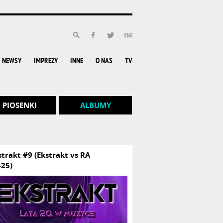
NEWSY
IMPREZY
INNE
O NAS
TV
PIOSENKI
ALBUMY
strakt #9 (Ekstrakt vs RA
-25)