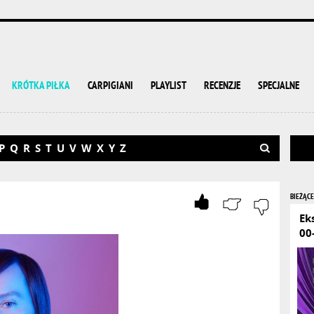
KRÓTKA PIŁKA
CARPIGIANI
PLAYLIST
RECENZJE
SPECJALNE
P
Q
R
S
T
U
V
W
X
Y
Z
BIEŻĄCE
Ek
00