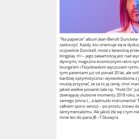
"Na papierze" album Jean-Benoît Dunckela
zaskoczyć. Każdy, kto orientuje się w dyskog
oczywiście Dunckel), może z łatwością przewi
longplay
H+
– jego zawartością jest nad wy
słynnymi, magiczno-kosmicznymi retro-syn
lounge'em i Floydowskim wyczuciem rytmu.
tymi patentami już od ponad 20 lat, ale so
bardziej optymistyczna i wyswobodzona z j
muszę przyznać, że za to ją cenię, choć ma
jakieś wielkie piosenki (ale np. "Hold On" ju
zbierającej ulubione momenty 2018 roku, w
samego Johna L., a ładniutki instrumental 
całkiem sporo sensu) – po prostu znowu da
sentymentalizmu. Ale jakoś źle się z tym nie
mnie leci do pana JB. –T.Skowyra