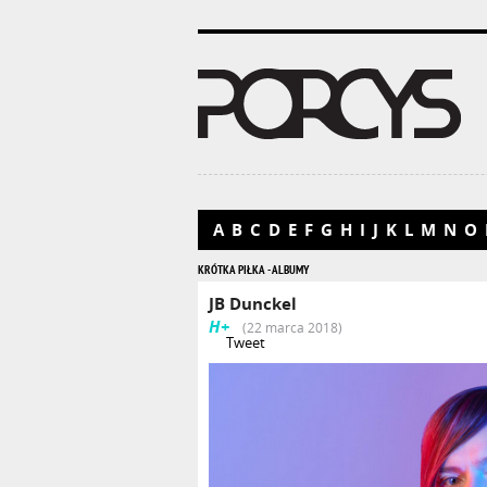
A
B
C
D
E
F
G
H
I
J
K
L
M
N
O
KRÓTKA PIŁKA - ALBUMY
JB Dunckel
H+
(22 marca 2018)
Tweet