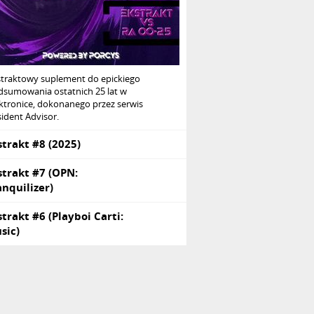
straktowy suplement do epickiego
dsumowania ostatnich 25 lat w
ktronice, dokonanego przez serwis
ident Advisor.
strakt #8 (2025)
strakt #7 (OPN:
anquilizer)
strakt #6 (Playboi Carti:
sic)