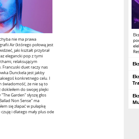
Ek
 chyba nie ma prawa
po
rafii Air (którego połową jest
ele
dzieć, jaki kształt przybrał
Res
raz elegancki pop z tymi
thami, relaksującym
Ek
 Francuski duet raczy nas
lówka Dunckela jest jakby
Ek
akiegoś konkretnego celu. I
Tr
m świadomość, że nie są to
ż dokleiłem do swojej plejki
 "The Garden" słyszę głos
Ek
"Ballad Non Sense" ma
Mu
łem się złapać w pułapkę
 czuję i dlatego mały plus ode