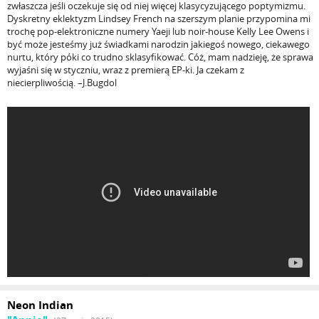
zwłaszcza jeśli oczekuje się od niej więcej klasycyzującego poptymizmu.
Dyskretny eklektyzm Lindsey French na szerszym planie przypomina mi
trochę pop-elektroniczne numery Yaeji lub noir-house Kelly Lee Owens i
być może jesteśmy już świadkami narodzin jakiegoś nowego, ciekawego
nurtu, który póki co trudno sklasyfikować. Cóż, mam nadzieję, że sprawa
wyjaśni się w styczniu, wraz z premierą EP-ki. Ja czekam z
niecierpliwością. –J.Bugdol
Neon Indian