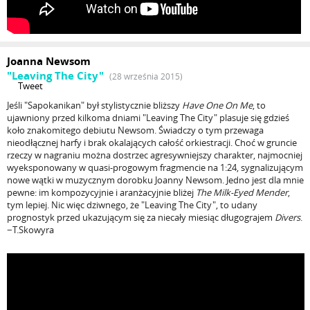
Joanna Newsom
"Leaving The City"
(28 września 2015)
Tweet
Jeśli "Sapokanikan" był stylistycznie bliższy
Have One On Me
, to
ujawniony przed kilkoma dniami "Leaving The City" plasuje się gdzieś
koło znakomitego debiutu Newsom. Świadczy o tym przewaga
nieodłącznej harfy i brak okalających całość orkiestracji. Choć w gruncie
rzeczy w nagraniu można dostrzec agresywniejszy charakter, najmocniej
wyeksponowany w quasi-progowym fragmencie na 1:24, sygnalizującym
nowe wątki w muzycznym dorobku Joanny Newsom. Jedno jest dla mnie
pewne: im kompozycyjnie i aranżacyjnie bliżej
The Milk-Eyed Mender
,
tym lepiej. Nic więc dziwnego, że "Leaving The City", to udany
prognostyk przed ukazującym się za niecały miesiąc długograjem
Divers
.
−T.Skowyra