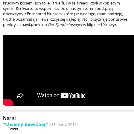
kruchym głosem (ach to jej "true"!). I w tej kreacji, czyli w kobiecym
synth-r&b (warto tu wspomnieć, że u nas tym torem podążają
dziewczyny z Enchanted Hunters, które już niedługo, mam nadzieję,
trochę pozamiatają), Jewel czuje się najlepiej. No i przyznaję bonusowe
punkty za nawiązanie do
Det Sjunde Inseglet
w klipie. −T.Skowyra
Norbi
"Chcemy Bawić Się"
(31 marca 2017)
Tweet