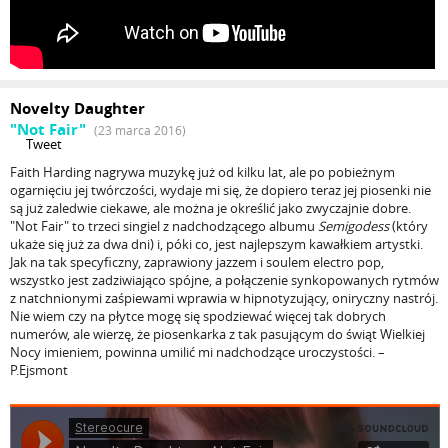
Novelty Daughter
"Not Fair"
(23 marca 2016)
Tweet
Faith Harding nagrywa muzykę już od kilku lat, ale po pobieżnym
ogarnięciu jej twórczości, wydaje mi się, że dopiero teraz jej piosenki nie
są już zaledwie ciekawe, ale można je określić jako zwyczajnie dobre.
"Not Fair" to trzeci singiel z nadchodzącego albumu
Semigodess
(który
ukaże się już za dwa dni) i, póki co, jest najlepszym kawałkiem artystki.
Jak na tak specyficzny, zaprawiony jazzem i soulem electro pop,
wszystko jest zadziwiająco spójne, a połączenie synkopowanych rytmów
z natchnionymi zaśpiewami wprawia w hipnotyzujący, oniryczny nastrój.
Nie wiem czy na płytce mogę się spodziewać więcej tak dobrych
numerów, ale wierzę, że piosenkarka z tak pasującym do świąt Wielkiej
Nocy imieniem, powinna umilić mi nadchodzące uroczystości. –
P.Ejsmont