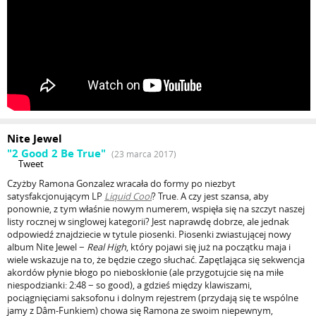
Nite Jewel
"2 Good 2 Be True"
(23 marca 2017)
Tweet
Czyżby Ramona Gonzalez wracała do formy po niezbyt
satysfakcjonującym LP
Liquid Cool
? True. A czy jest szansa, aby
ponownie, z tym właśnie nowym numerem, wspięła się na szczyt naszej
listy rocznej w singlowej kategorii? Jest naprawdę dobrze, ale jednak
odpowiedź znajdziecie w tytule piosenki. Piosenki zwiastującej nowy
album Nite Jewel −
Real High
, który pojawi się już na początku maja i
wiele wskazuje na to, że będzie czego słuchać. Zapętlająca się sekwencja
akordów płynie błogo po nieboskłonie (ale przygotujcie się na miłe
niespodzianki: 2:48 − so good), a gdzieś między klawiszami,
pociągnięciami saksofonu i dolnym rejestrem (przydają się te wspólne
jamy z Dâm-Funkiem) chowa się Ramona ze swoim niepewnym,