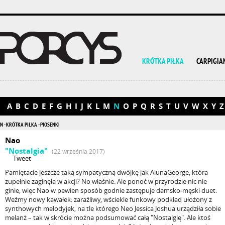
KRÓTKA PIŁKA
CARPIGIA
A
B
C
D
E
F
G
H
I
J
K
L
M
N
O
P
Q
R
S
T
U
V
W
X
Y
Z
N - KRÓTKA PIŁKA - PIOSENKI
Nao
"Nostalgia"
(22 września 2017)
Tweet
Pamiętacie jeszcze taką sympatyczną dwójkę jak AlunaGeorge, która
zupełnie zaginęła w akcji? No właśnie. Ale ponoć w przyrodzie nic nie
ginie, więc Nao w pewien sposób godnie zastępuje damsko-męski duet.
Weźmy nowy kawałek: zaraźliwy, wściekle funkowy podkład ułożony z
synthowych melodyjek, na tle którego Neo Jessica Joshua urządziła sobie
melanż – tak w skrócie można podsumować całą "Nostalgię". Ale ktoś