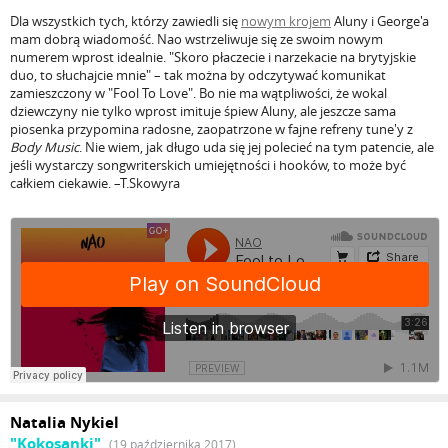
Dla wszystkich tych, którzy zawiedli się
nowym krojem
Aluny i George'a
mam dobrą wiadomość. Nao wstrzeliwuje się ze swoim nowym
numerem wprost idealnie. "Skoro płaczecie i narzekacie na brytyjskie
duo, to słuchajcie mnie" – tak można by odczytywać komunikat
zamieszczony w "Fool To Love". Bo nie ma wątpliwości, że wokal
dziewczyny nie tylko wprost imituje śpiew Aluny, ale jeszcze sama
piosenka przypomina radosne, zaopatrzone w fajne refreny tune'y z
Body Music
. Nie wiem, jak długo uda się jej polecieć na tym patencie, ale
jeśli wystarczy songwriterskich umiejętności i hooków, to może być
całkiem ciekawie. –T.Skowyra
Natalia Nykiel
"Kokosanki"
(19 października 2017)