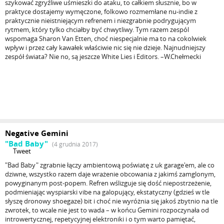
szykować zgryźliwe uśmieszki do ataku, to całkiem słusznie, bo w
praktyce dostajemy wymęczone, folkowo rozmemłane nu-indie z
praktycznie nieistniejącym refrenem i niezgrabnie podrygującym
rytmem, który tylko chciałby być chwytliwy. Tym razem zespól
wspomaga Sharon Van Etten, choć niespecjalnie ma to na cokolwiek
wpływ i przez cały kawałek właściwie nic się nie dzieje. Najnudniejszy
zespół świata? Nie no, są jeszcze White Lies i Editors. –W.Chełmecki
Negative Gemini
"Bad Baby"
(4 grudnia 2017)
Tweet
"Bad Baby" zgrabnie łączy ambientową poświatę z uk garage'em, ale co
dziwne, wszystko razem daje wrażenie obcowania z jakimś zamglonym,
powyginanym post-popem. Refren wślizguje się dość niepostrzeżenie,
podmieniając wyspiarski vibe na galopujący, ekstatyczny (gdzieś w tle
słyszę dronowy shoegaze) bit i choć nie wyróżnia się jakoś zbytnio na tle
zwrotek, to wcale nie jest to wada – w końcu Gemini rozpoczynała od
introwertycznej, repetycyjnej elektroniki i o tym warto pamiętać,