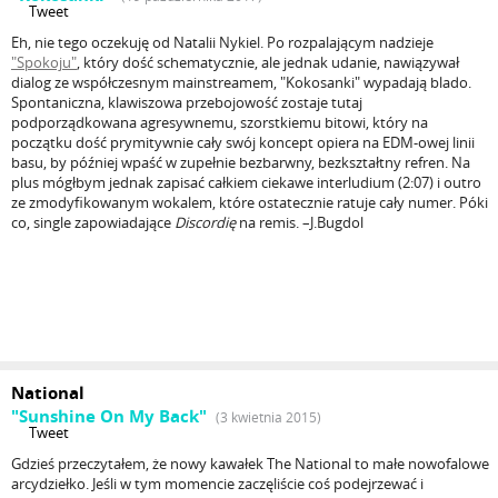
Tweet
Eh, nie tego oczekuję od Natalii Nykiel. Po rozpalającym nadzieje
"Spokoju"
, który dość schematycznie, ale jednak udanie, nawiązywał
dialog ze współczesnym mainstreamem, "Kokosanki" wypadają blado.
Spontaniczna, klawiszowa przebojowość zostaje tutaj
podporządkowana agresywnemu, szorstkiemu bitowi, który na
początku dość prymitywnie cały swój koncept opiera na EDM-owej linii
basu, by później wpaść w zupełnie bezbarwny, bezkształtny refren. Na
plus mógłbym jednak zapisać całkiem ciekawe interludium (2:07) i outro
ze zmodyfikowanym wokalem, które ostatecznie ratuje cały numer. Póki
co, single zapowiadające
Discordię
na remis. –J.Bugdol
National
"Sunshine On My Back"
(3 kwietnia 2015)
Tweet
Gdzieś przeczytałem, że nowy kawałek The National to małe nowofalowe
arcydziełko. Jeśli w tym momencie zaczęliście coś podejrzewać i