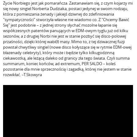
Życie Norbiego jest jak pomarańcza. Zastanawiam się, z czym kojarzy mi
się nowy singiel Norberta Dudziaka, postaci jedynej w swoim rodzaju,
która z pomieszania żenady i jakiejś dziwnej do zdefiniowania
"sympatyczności" stworzyła własne nie wiadomo co. Z "Chcemy Bawić
Się" jest podobnie – z jednej strony słychać mozolne łapanie się
współczesnych patentów panujących w EDM-owym tyglu już od kilku
sezonów, a z drugiej Norbi nie jest w stanie pozbyć się disco-polowej
przaśności, dzięki której wabi(ł) masy. Mimo to, z tej dziwacznej fuzji
powstał chwytliwy singiel (nowe disco kołyszące się w rytmie EDM-owej
błazenady celebryty), który może i będzie tylko kilkugodzinną
ciekawostką, ale leżącą daleko od granicy zła tego świata. Czyli summa
summarum, koniec końców, ad extremum, PER SALDO – koleś
pozostanie dla mnie sprzecznością i zagadką, której nie jestem w stanie
rozwikłać. –T.Skowyra