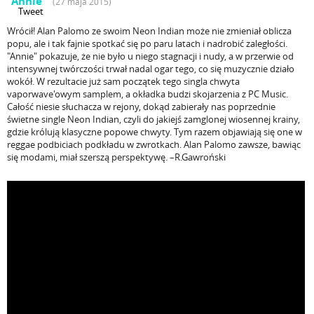
"Annie"
(27 maja 2015)
Tweet
Wrócił! Alan Palomo ze swoim Neon Indian może nie zmieniał oblicza
popu, ale i tak fajnie spotkać się po paru latach i nadrobić zaległości.
"Annie" pokazuje, że nie było u niego stagnacji i nudy, a w przerwie od
intensywnej twórczości trwał nadal ogar tego, co się muzycznie działo
wokół. W rezultacie już sam początek tego singla chwyta
vaporwave'owym samplem, a okładka budzi skojarzenia z PC Music.
Całość niesie słuchacza w rejony, dokąd zabierały nas poprzednie
świetne single Neon Indian, czyli do jakiejś zamglonej wiosennej krainy,
gdzie królują klasyczne popowe chwyty. Tym razem objawiają się one w
reggae podbiciach podkładu w zwrotkach. Alan Palomo zawsze, bawiąc
się modami, miał szerszą perspektywę. –R.Gawroński