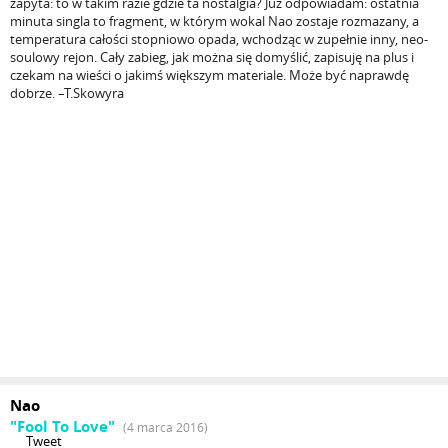
zapyta: to w takim razie gdzie ta nostalgia? Już odpowiadam: ostatnia
minuta singla to fragment, w którym wokal Nao zostaje rozmazany, a
temperatura całości stopniowo opada, wchodząc w zupełnie inny, neo-
soulowy rejon. Cały zabieg, jak można się domyślić, zapisuję na plus i
czekam na wieści o jakimś większym materiale. Może być naprawdę
dobrze. –T.Skowyra
Nao
"Fool To Love"
(4 marca 2016)
Tweet