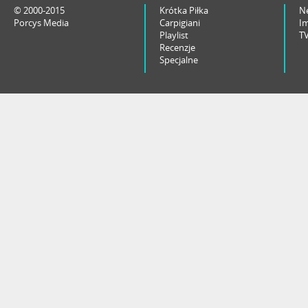
© 2000-2015
Krótka Piłka
N
Porcys Media
Carpigiani
I
Playlist
T
Recenzje
Specjalne