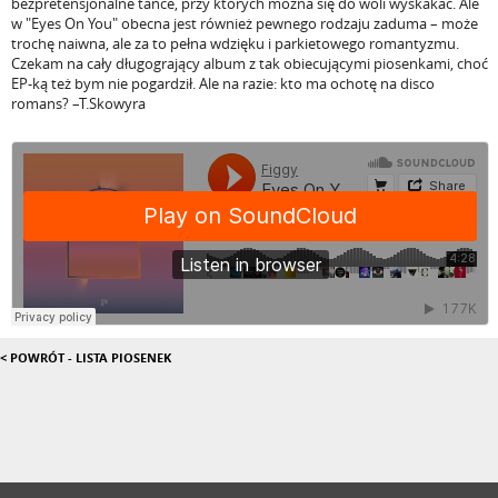
bezpretensjonalne tańce, przy których można się do woli wyskakać. Ale
w "Eyes On You" obecna jest również pewnego rodzaju zaduma – może
trochę naiwna, ale za to pełna wdzięku i parkietowego romantyzmu.
Czekam na cały długogrający album z tak obiecującymi piosenkami, choć
EP-ką też bym nie pogardził. Ale na razie: kto ma ochotę na disco
romans? –T.Skowyra
< POWRÓT - LISTA PIOSENEK