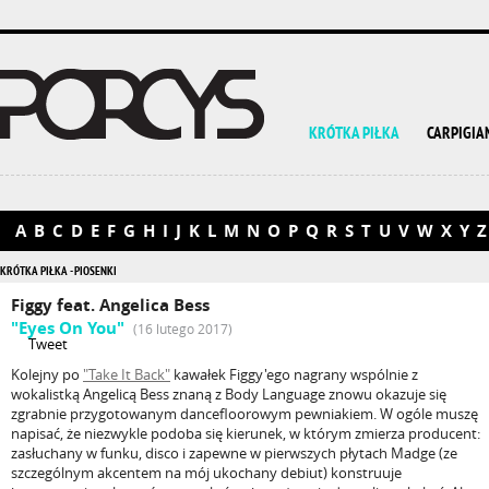
KRÓTKA PIŁKA
CARPIGIA
A
B
C
D
E
F
G
H
I
J
K
L
M
N
O
P
Q
R
S
T
U
V
W
X
Y
Z
KRÓTKA PIŁKA - PIOSENKI
Figgy feat. Angelica Bess
"Eyes On You"
(16 lutego 2017)
Tweet
Kolejny po
"Take It Back"
kawałek Figgy'ego nagrany wspólnie z
wokalistką Angelicą Bess znaną z Body Language znowu okazuje się
zgrabnie przygotowanym dancefloorowym pewniakiem. W ogóle muszę
napisać, że niezwykle podoba się kierunek, w którym zmierza producent:
zasłuchany w funku, disco i zapewne w pierwszych płytach Madge (ze
szczególnym akcentem na mój ukochany debiut) konstruuje