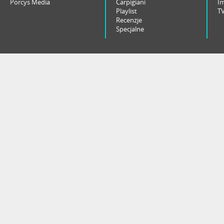
Porcys Media
Carpigiani
I
Playlist
T
Recenzje
Specjalne