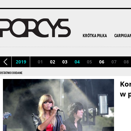
KRÓTKA PIŁKA
CARPIGIA
2019
01
02
03
04
05
06
07
08
OSTATNIO DODANE
Ko
w p