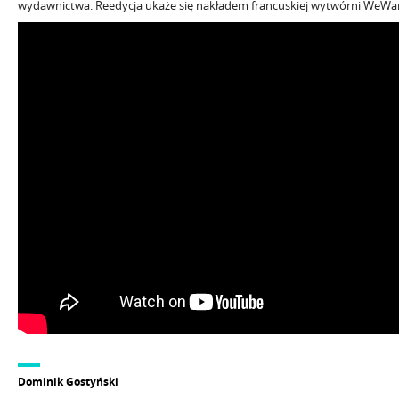
wydawnictwa. Reedycja ukaże się nakładem francuskiej wytwórni WeWan
Dominik Gostyński