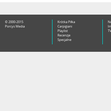
© 2000-2015
Krótka Piłka
N
Porcys Media
Carpigiani
I
Playlist
T
Recenzje
Specjalne