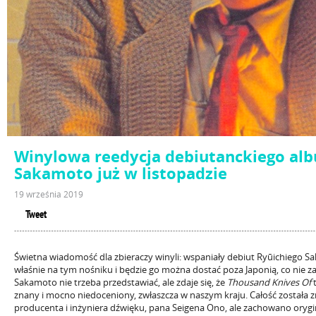
Winylowa reedycja debiutanckiego al
Sakamoto już w listopadzie
19 września 2019
Tweet
Świetna wiadomość dla zbieraczy winyli: wspaniały debiut Ryūichiego 
właśnie na tym nośniku i będzie go można dostać poza Japonią, co nie 
Sakamoto nie trzeba przedstawiać, ale zdaje się, że
Thousand Knives Of
t
znany i mocno niedoceniony, zwłaszcza w naszym kraju. Całość została
producenta i inżyniera dźwięku, pana Seigena Ono, ale zachowano orygin