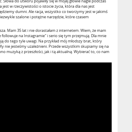
wić. Słowa do utworu pojawiły się w mojej głowie nagle podczas
est w rzeczywistości o istocie życia, która dla nas jest
ędziemy dumni. Ale racja, wszystko co tworzymy jest w jakimś
niezwykle szalone i potężne narzędzie, które czasem
arsza. Mam 35 lat i nie dorastałam z internetem. Wiem, że mam
 followuje na Instagramie" i serio się tym przejmują. Dla mnie
ują do tego tyle uwagi. Na przykład mój młodszy brat, który
 My nie jesteśmy uzależnieni. Przede wszystkim skupiamy się na
no muzyką z przeszłości, jak i tą aktualną. Wybierać to, co nam