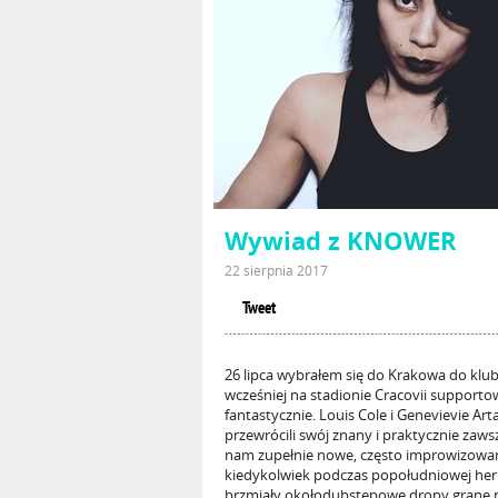
Wywiad z KNOWER
22 sierpnia 2017
Tweet
26 lipca wybrałem się do Krakowa do klub
wcześniej na stadionie Cracovii supportow
fantastycznie. Louis Cole i Genevievie Ar
przewrócili swój znany i praktycznie zaws
nam zupełnie nowe, często improwizowane 
kiedykolwiek podczas popołudniowej herb
brzmiały okołodubstepowe dropy grane na 