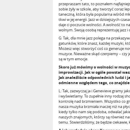
przepraszam tato, to poznałem najfajnie
sobie żyły w szkole, aby tworzyć coraz l
taneczną, która była popularna wśród młodz
tkwi w jej energii. Jazz w dzisiejszych cz
daje ci poczucie wolności. A wolność to n
wolnym. Swoją osobą reprezentuję jazz i
G: Tak, dla mnie jazz polega na przekazy
gatunków, które znasz, każdej muzyki, któ
Możesz więc stworzyć coś co generuje nowy 
muzyce. Nieważne skąd czerpiemy – czy je
są w tym emocje.
Skoro już mówimy o wolności w muzyce
improwizacji. Jak w ogóle powstał wasz
Jak znaleźliście odpowiednich ludzi i
odmienne względem tego, co znajdzie
L: Tak, zazwyczaj ja i Genevieve gramy ja
i wyświetlamy. To zupełnie inny rodzaj s
kontrolę nad brzmieniem. Wszystko co g
nasza muzyka brzmiała inaczej niż na pły
kiedy tylko nam się podoba, odwalać jak
naszych znajomych, którzy są również na
temu. Stwierdziliśmy, że będzie ciekawie