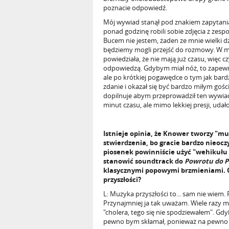
poznacie odpowiedź.
Mój wywiad stanął pod znakiem zapytania,
ponad godzinę robili sobie zdjęcia z zespo
Bucem nie jestem, żaden ze mnie wielki dz
będziemy mogli przejść do rozmowy. W mi
powiedziała, że nie mają już czasu, więc 
odpowiedzą. Gdybym miał nóż, to zapewn
ale po krótkiej pogawędce o tym jak bardz
zdanie i okazał się być bardzo miłym gości
dopilnuje abym przeprowadził ten wywiad,
minut czasu, ale mimo lekkiej presji, udał
Istnieje opinia, że Knower tworzy "mu
stwierdzenia, bo gracie bardzo nieoczy
piosenek powinniście użyć "wehikułu c
stanowić soundtrack do
Powrotu do Pr
klasycznymi popowymi brzmieniami. C
przyszłości?
L: Muzyka przyszłości to... sam nie wiem.
Przynajmniej ja tak uważam. Wiele razy 
"cholera, tego się nie spodziewałem". Gdy
pewno bym skłamał, ponieważ na pewno bę