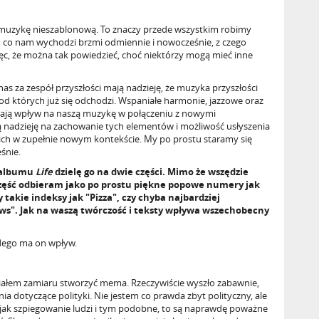
ć muzykę nieszablonową. To znaczy przede wszystkim robimy
to co nam wychodzi brzmi odmiennie i nowocześnie, z czego
ęc, że można tak powiedzieć, choć niektórzy mogą mieć inne
nas za zespół przyszłości mają nadzieję, że muzyka przyszłości
 od których już się odchodzi. Wspaniałe harmonie, jazzowe oraz
e mają wpływ na naszą muzykę w połączeniu z nowymi
ą nadzieję na zachowanie tych elementów i możliwość usłyszenia
 ich w zupełnie nowym kontekście. My po prostu staramy się
śnie.
 albumu
Life
dzielę go na dwie części. Mimo że wszędzie
część odbieram jako po prostu piękne popowe numery jak
takie indeksy jak "Pizza", czy chyba najbardziej
s". Jak na waszą twórczość i teksty wpływa wszechobecny
żdego ma on wpływ.
miałem zamiaru stworzyć mema. Rzeczywiście wyszło zabawnie,
ia dotyczące polityki. Nie jestem co prawda zbyt polityczny, ale
, jak szpiegowanie ludzi i tym podobne, to są naprawdę poważne