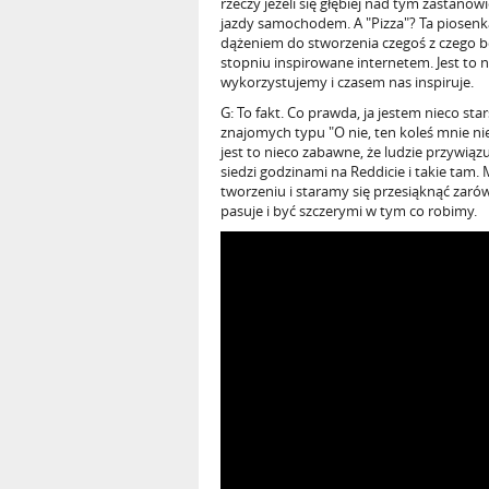
rzeczy jeżeli się głębiej nad tym zastano
jazdy samochodem. A "Pizza"? Ta piosenka j
dążeniem do stworzenia czegoś z czego b
stopniu inspirowane internetem. Jest to 
wykorzystujemy i czasem nas inspiruje.
G: To fakt. Co prawda, ja jestem nieco st
znajomych typu "O nie, ten koleś mnie nie
jest to nieco zabawne, że ludzie przywiąz
siedzi godzinami na Reddicie i takie tam.
tworzeniu i staramy się przesiąknąć zarów
pasuje i być szczerymi w tym co robimy.