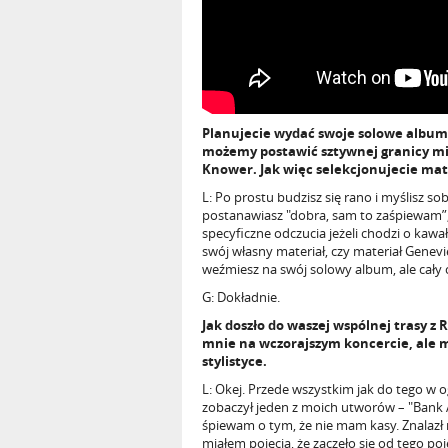
Planujecie wydać swoje solowe albumy.
możemy postawić sztywnej granicy mi
Knower. Jak więc selekcjonujecie mat
L: Po prostu budzisz się rano i myślisz so
postanawiasz "dobra, sam to zaśpiewam”,
specyficzne odczucia jeżeli chodzi o kawa
swój własny materiał, czy materiał Genevi
weźmiesz na swój solowy album, ale cały
G: Dokładnie.
Jak doszło do waszej wspólnej trasy z R
mnie na wczorajszym koncercie, ale m
stylistyce.
L: Okej. Przede wszystkim jak do tego w o
zobaczył jeden z moich utworów – "Bank A
śpiewam o tym, że nie mam kasy. Znalazł n
miałem pojęcia, że zaczęło się od tego 