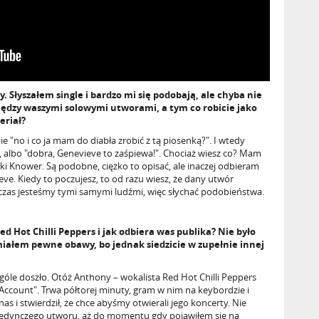
 Słyszałem single i bardzo mi się podobają, ale chyba nie
ędzy waszymi solowymi utworami, a tym co robicie jako
eriał?
bie "no i co ja mam do diabła zrobić z tą piosenką?". I wtedy
 albo "dobra, Genevieve to zaśpiewa!". Chociaż wiesz co? Mam
łki Knower. Są podobne, ciężko to opisać, ale inaczej odbieram
eve. Kiedy to poczujesz, to od razu wiesz, że dany utwór
 czas jesteśmy tymi samymi ludźmi, więc słychać podobieństwa.
ed Hot Chilli Peppers i jak odbiera was publika? Nie było
iałem pewne obawy, bo jednak siedzicie w zupełnie innej
góle doszło. Otóż Anthony – wokalista Red Hot Chilli Peppers
ccount". Trwa półtorej minuty, gram w nim na keybordzie i
as i stwierdził, że chce abyśmy otwierali jego koncerty. Nie
pojedynczego utworu, aż do momentu gdy pojawiłem się na