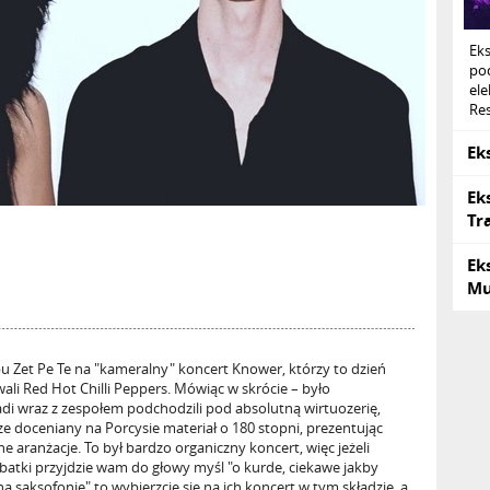
Ek
po
ele
Res
Ek
Ek
Tr
Ek
Mu
u Zet Pe Te na "kameralny" koncert Knower, którzy to dzień
ali Red Hot Chilli Peppers. Mówiąc w skrócie – było
tadi wraz z zespołem podchodzili pod absolutną wirtuozerię,
ze doceniany na Porcysie materiał o 180 stopni, prezentując
aranżacje. To był bardzo organiczny koncert, więc jeżeli
atki przyjdzie wam do głowy myśl "o kurde, ciekawe jakby
saksofonie" to wybierzcie się na ich koncert w tym składzie, a