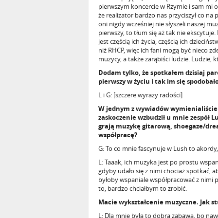
pierwszym koncercie w Rzymie i sam mi o
że realizator bardzo nas przyciszył co na
oni nigdy wcześniej nie słyszeli naszej mu
pierwszy, to tłum się aż tak nie ekscytuje
jest częścią ich życia, częścią ich dzieci
niż RHCP, więc ich fani mogą być nieco zde
muzycy, a także zarąbiści ludzie. Ludzie, 
Dodam tylko, że spotkałem dzisiaj par
pierwszy w życiu i tak im się spodobał
L i G: [szczere wyrazy radości]
W jednym z wywiadów wymienialiście a
zaskoczenie wzbudził u mnie zespół Lu
grają muzykę gitarową, shoegaze/drea
współpracę?
G: To co mnie fascynuje w Lush to akordy,
L: Taaak, ich muzyka jest po prostu wspa
gdyby udało się z nimi chociaż spotkać, a
byłoby wspaniale współpracować z nimi p
to, bardzo chciałbym to zrobić.
Macie wykształcenie muzyczne. Jak st
L: Dla mnie była to dobra zabawa, bo naw