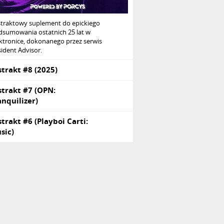
straktowy suplement do epickiego
dsumowania ostatnich 25 lat w
ktronice, dokonanego przez serwis
ident Advisor.
strakt #8 (2025)
strakt #7 (OPN:
anquilizer)
strakt #6 (Playboi Carti:
sic)