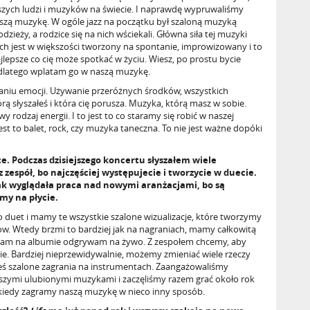
jszych ludzi i muzyków na świecie. I naprawdę wypruwaliśmy
epszą muzykę. W ogóle jazz na początku był szaloną muzyką
ieży, a rodzice się na nich wściekali. Główna siła tej muzyki
asach jest w większości tworzony na spontanie, improwizowany i to
ajlepsze co cię może spotkać w życiu. Wiesz, po prostu bycie
 dlatego wplatam go w naszą muzykę.
waniu emocji. Używanie przeróżnych środków, wszystkich
rą słyszałeś i która cię porusza. Muzyka, którą masz w sobie.
rodzaj energii. I to jest to co staramy się robić w naszej
st to balet, rock, czy muzyka taneczna. To nie jest ważne dopóki
. Podczas dzisiejszego koncertu słyszałem wiele
 zespół, bo najczęściej występujecie i tworzycie w duecie.
 jak wyglądała praca nad nowymi aranżacjami, bo są
my na płycie.
ko duet i mamy te wszystkie szalone wizualizacje, które tworzymy
how. Wtedy brzmi to bardziej jak na nagraniach, mamy całkowitą
ram na albumie odgrywam na żywo. Z zespołem chcemy, aby
cie. Bardziej nieprzewidywalnie, możemy zmieniać wiele rzeczy
ieś szalone zagrania na instrumentach. Zaangażowaliśmy
szymi ulubionymi muzykami i zaczęliśmy razem grać około rok
, kiedy zagramy naszą muzykę w nieco inny sposób.