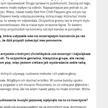
 tym opowiedział. Druga sprawa to publiczność. Zacznę od tego,
 pewno miało wpływ na odbiór. Najważniejsze jest jednak to, że
zyki. Wiesz, nawet kiedy Red Hot Chilli Peppers gra coś po raz
. Dopiero kiedy usłyszą piosenkę, którą znają i która być może
ństwa, to wtedy im odpierdala. Oczywiście gramy też w innym stylu
zorientowani. Ale w trasie było strasznie fajnie. To świetni
którzy przychodzili na koncerty też byli bardzo w porządku.
ę, która usłyszała was na wczorajszym koncercie po raz
o, że dziś przyszli zobaczyć was ponownie.
rtystów z którymi chcielibyście coś stworzyć i największe
sh. To oczywiście genialna, klasyczna grupa, ale raczej
m pop, więc jestem ciekaw jak wyobrażacie sobie taką
 których używają, cudowne melodie i ich piękne głosy.
niała. Mógłbym ich słuchać w kółko. W sumie byłoby spoko
by pogadać o ich muzyce. Rozumiesz, to co robią jest głębokie i
ewnego dnia, ale nie wiem nawet jakby to miało brzmieć. Mimo
udiowanie muzyki jazzowej wpłynęło na to co tworzycie?
et jeżeli nie wywiązywałem się ze wszystkich prac domowych,