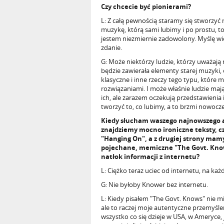
Czy chcecie być pionierami?
L: Z całą pewnością staramy się stworzy
muzykę, którą sami lubimy i po prostu, 
jestem niezmiernie zadowolony. Myślę wi
zdanie.
G: Może niektórzy ludzie, którzy uważają 
będzie zawierała elementy starej muzyki,
klasyczne i inne rzeczy tego typu, któr
rozwiązaniami. I może właśnie ludzie maj
ich, ale zarazem oczekują przedstawienia
tworzyć to, co lubimy, a to brzmi nowocze
Kiedy słucham waszego najnowszego
znajdziemy mocno ironiczne teksty, 
"Hanging On", a z drugiej strony mamy 
pojechane, memiczne "The Govt. Know
natłok informacji z internetu?
L: Ciężko teraz uciec od internetu, na ka
G: Nie byłoby Knower bez internetu.
L: Kiedy pisałem "The Govt. Knows" nie 
ale to raczej moje autentyczne przemyślen
wszystko co się dzieje w USA, w Ameryce