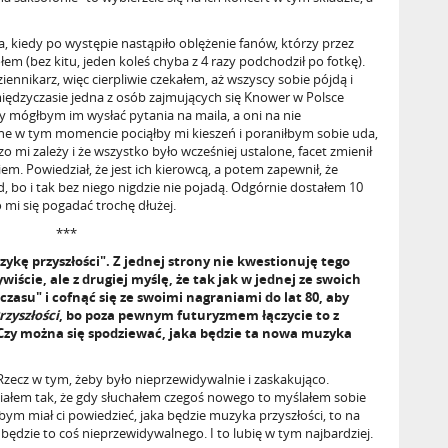
 kiedy po występie nastąpiło oblężenie fanów, którzy przez
łem (bez kitu, jeden koleś chyba z 4 razy podchodził po fotkę).
iennikarz, więc cierpliwie czekałem, aż wszyscy sobie pójdą i
ędzyczasie jedna z osób zajmujących się Knower w Polsce
czy mógłbym im wysłać pytania na maila, a oni na nie
e w tym momencie pociąłby mi kieszeń i poraniłbym sobie uda,
o mi zależy i że wszystko było wcześniej ustalone, facet zmienił
em. Powiedział, że jest ich kierowcą, a potem zapewnił, że
 bo i tak bez niego nigdzie nie pojadą. Odgórnie dostałem 10
o mi się pogadać trochę dłużej.
***
zykę przyszłości". Z jednej strony nie kwestionuję tego
wiście, ale z drugiej myślę, że tak jak w jednej ze swoich
zasu" i cofnąć się ze swoimi nagraniami do lat 80, aby
zyszłości
, bo poza pewnym futuryzmem łączycie to z
zy można się spodziewać, jaka będzie ta nowa muzyka
 Rzecz w tym, żeby było nieprzewidywalnie i zaskakująco.
miałem tak, że gdy słuchałem czegoś nowego to myślałem sobie
bym miał ci powiedzieć, jaka będzie muzyka przyszłości, to na
dzie to coś nieprzewidywalnego. I to lubię w tym najbardziej.