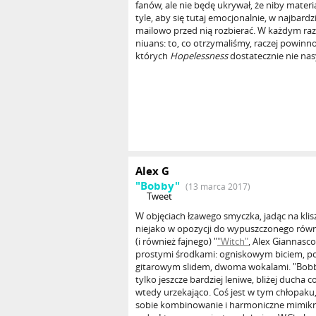
fanów, ale nie będę ukrywał, że niby materia
tyle, aby się tutaj emocjonalnie, w najbardz
mailowo przed nią rozbierać. W każdym raz
niuans: to, co otrzymaliśmy, raczej powinn
których
Hopelessness
dostatecznie nie nas
Alex G
"Bobby"
(13 marca 2017)
Tweet
W objęciach łzawego smyczka, jadąc na klisz
niejako w opozycji do wypuszczonego równo
(i również fajnego) "
"Witch"
, Alex Giannasco
prostymi środkami: ogniskowym biciem, p
gitarowym slidem, dwoma wokalami. "Bobby
tylko jeszcze bardziej leniwe, bliżej ducha c
wtedy urzekająco. Coś jest w tym chłopaku
sobie kombinowanie i harmoniczne mimikry 