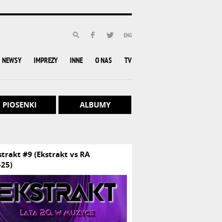
NEWSY
IMPREZY
INNE
O NAS
TV
PIOSENKI
ALBUMY
strakt #9 (Ekstrakt vs RA
-25)