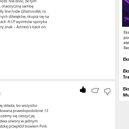
ices
. Nie dość, że tym
, chaotyczną sambę
y line (vide
Ghettoville
), to
lnych dźwięków, skupia się na
amach
R.I.P.
wyimków spotyka
ry znak – Actress's back on
Ek
po
ele
Res
Ek
Ek
Tr
Ek
)
Mu
 się składa, bo wszystko
ytułowana prawdopodobnie
13
żemy się cieszyć jej
 dwa utwory w jednym:
żdżkę przeplótł bowiem Pink