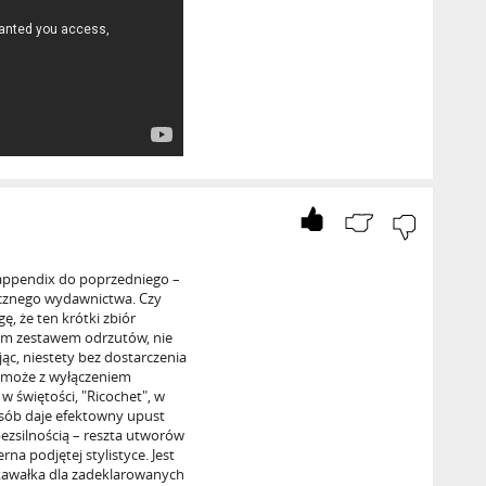
 appendix do poprzedniego –
icznego wydawnictwa. Czy
ę, że ten krótki zbiór
ym zestawem odrzutów, nie
ąc, niestety bez dostarczenia
a może z wyłączeniem
w świętości, "Ricochet", w
sób daje efektowny upust
zsilnością – reszta utworów
a podjętej stylistyce. Jest
 kawałka dla zadeklarowanych