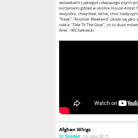
wstawkami z jakiegoś człapiącego psych-pr
korzeniami gdzieś w okolice
House Arrest
.
wszystko, chwytliwe, letnie, choć tradycyj
"freak". "Another Weekend" ukaże się jako si
side'a: "Ode To The Goat"; co tu dużo mów
Ariel. –W.Chełmecki
Afghan Whigs
In Spades
(26 maja 2017)