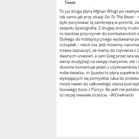
Tweet
To już druga płyta Afghan Whigs po reaktywa
tak samo jak przy okazji
Do To The Beast
– 
było porysować tę zamkniętą w pomnik, 
zespołu dyskografię. Z drugiej strony tru
to bardziej przyczynek do kombatanckich 
Dulliego do hobbystycznego wydawania pi
rozsądek – niech ma. Jeśli mówimy natomi
trzeba zaznaczyć, że mamy do czynienia z
dawnych uniesień, a sam Greg przez lata wy
wersji studyjnej) na swojej charyzmie, sile i 
słusznie komentuje jeden z użytkowników 
indie-światka.
In Spades
to płyta zupełnie
wybijających się pomysłów, taka do przesłuc
może nawet do całkowitego olania pod wpł
losowego bozo z Porcys. Bo jeśli nie jesteś
to raczej niewiele stracicie. –W.Chełmecki