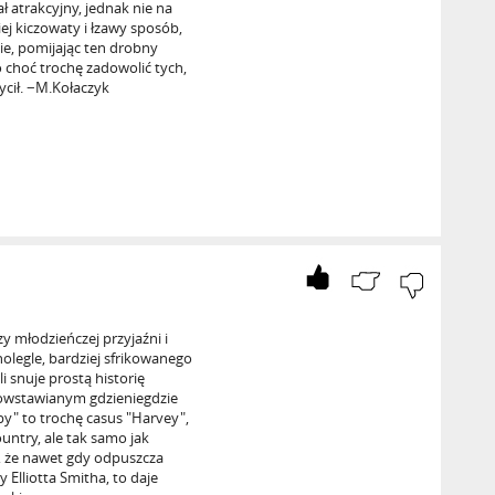
ł atrakcyjny, jednak nie na
iej kiczowaty i łzawy sposób,
ie, pomijając ten drobny
o choć trochę zadowolić tych,
ycił. −M.Kołaczyk
y młodzieńczej przyjaźni i
legle, bardziej sfrikowanego
li snuje prostą historię
owstawianym gdzieniegdzie
" to trochę casus "Harvey",
ountry, ale tak samo jak
, że nawet gdy odpuszcza
Elliotta Smitha, to daje