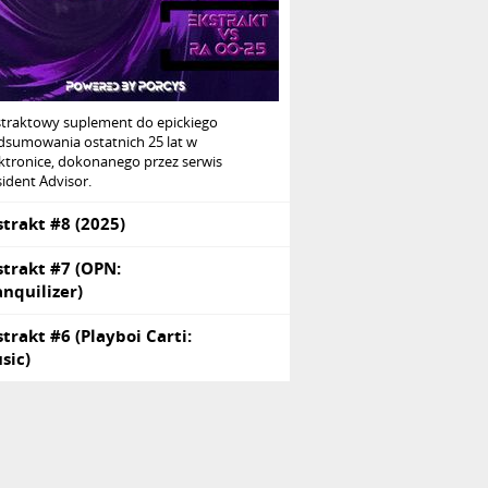
straktowy suplement do epickiego
dsumowania ostatnich 25 lat w
ktronice, dokonanego przez serwis
ident Advisor.
strakt #8 (2025)
strakt #7 (OPN:
anquilizer)
strakt #6 (Playboi Carti:
sic)