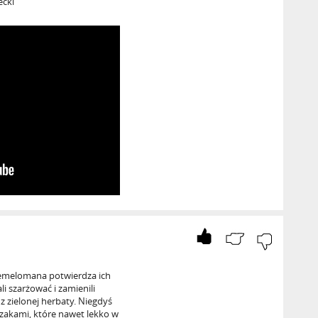
ecki
emelomana potwierdza ich
i szarżować i zamienili
z zielonej herbaty. Niegdyś
rzakami, które nawet lekko w