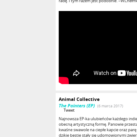
radę. I tym razem jest podobnie. –W.Chełm
Animal Collective
The Painters (EP)
(6 marca 2017)
Tweet
Najnowsza EP-ka ulubieńców każdego indi
obecną artystyczną formę. Panowie przestal
kwaśne swawole na ciepłe kapcie oraz parę 
dzikie bestie stały się udomowionymi zwie