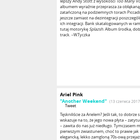
lepszy Andy Stott z wysokości
Too Many Vo
albumem wyraźnie przeprasza za obłąkaną
zatańczoną na podziemnych torach Piccadill
jeszcze zamiast na dezintegracji poszczegó
ich integracji. Bank skatalogowanych w r
tutaj motorykę
Splazsh
. Album środka, dob
track. –W.Tyczka
Ariel Pink
"Another Weekend"
(13 czerwca 2017
Tweet
Tęskniliście za Arielem? Jeśli tak, to dobrze
wskazuje na to, że jego nowa płyta – zat
– zawita do nas już niedługo. Tymczasem mo
pierwszym zwiastunem, choć to prawie jak
elegancką, lekko zamgloną 70s-ową przeja