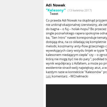
Adi Nowak
"Kalesony"
(13 kwietnia 2017)
Tweet
Co prawda Adi Nowak na skądinąd przyj
nie uniknął okazjonalnej czerstwizny, ale ż
do bagna – o fuj – holak-hopu? Bo przecież
single poznańskiego rapera spokojnie odna
ba, "Sen Intro" nawet koresponduje tematy
dobijają dna, na co składają się kompletni
melodii, koszmarny anty-flow grzecznego c
wywołujących ciary wstydu linijek w typie "
kalesonem niedającym ciepła" czy – o zgrozo 
którą nie mogę być nie do pary"; podkład te
wynik współpracy z Asfaltem, a może po pros
ewidentnie stracił swój największy atut, a w
każdym razie w kontekście "Kalesonów" pr
taki
komentarz. –W.Chełmecki