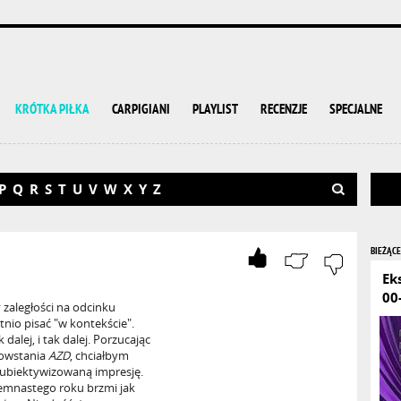
KRÓTKA PIŁKA
CARPIGIANI
PLAYLIST
RECENZJE
SPECJALNE
P
Q
R
S
T
U
V
W
X
Y
Z
BIEŻĄCE
Ek
00
 zaległości na odcinku
tnio pisać "w kontekście".
dalej, i tak dalej. Porzucając
powstania
AZD
, chciałbym
zsubiektywizowaną impresję.
emnastego roku brzmi jak