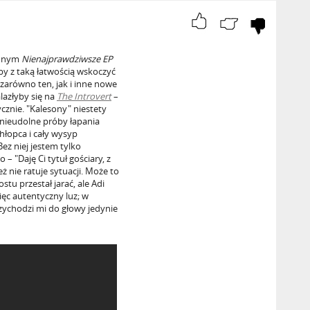
emnym
Nienajprawdziwsze EP
eby z taką łatwością wskoczyć
 zarówno ten, jak i inne nowe
lazłyby się na
The Introvert
–
cznie. "Kalesony" niestety
e nieudolne próby łapania
hłopca i cały wysyp
Bez niej jestem tylko
– "Daję Ci tytuł gościary, z
ż nie ratuje sytuacji. Może to
tu przestał jarać, ale Adi
ięc autentyczny luz; w
zychodzi mi do głowy jedynie