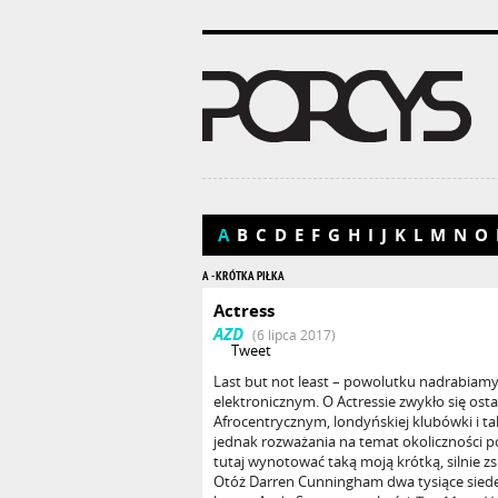
A
B
C
D
E
F
G
H
I
J
K
L
M
N
O
A - KRÓTKA PIŁKA
Actress
AZD
(6 lipca 2017)
Tweet
Last but not least – powolutku nadrabiamy
elektronicznym. O Actressie zwykło się osta
Afrocentrycznym, londyńskiej klubówki i tak 
jednak rozważania na temat okoliczności 
tutaj wynotować taką moją krótką, silnie 
Otóż Darren Cunningham dwa tysiące sied