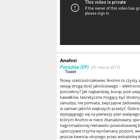
Anohni
Paradise (EP)
(31 marca 2017)
Tweet
Nowy sześciostrzałowiec Anohni to czysty
swoją drogą dość jakościowego – elektron
potrzebny? Jak najbardziej, biorąc pod uwag
kawałków, teoretyczne mogący być drobn
zanudza, nie pomiata, zwyczajnie zadowalaj
w zamian jakichś większych przeżyć. Dobr
wybijającego się na pierwszy plan walącego 
którym Anohni w nieco zbanalizowany spo
nagromadzonej nienawiści powodowanej be
uporczywie trzyma wyrównany poziom, wiern
jeszcze kwestia ukrytego przez wokalistkę