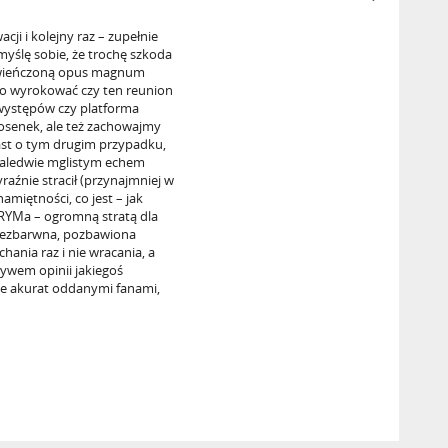
cji i kolejny raz – zupełnie
myślę sobie, że trochę szkoda
zwieńczoną opus magnum
dno wyrokować czy ten reunion
występów czy platforma
osenek, ale też zachowajmy
ast o tym drugim przypadku,
 zaledwie mglistym echem
raźnie stracił (przynajmniej w
namiętności, co jest – jak
RYMa – ogromną stratą dla
 bezbarwna, pozbawiona
hania raz i nie wracania, a
ywem opinii jakiegoś
cie akurat oddanymi fanami,