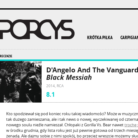
KRÓTKA PIŁKA
CARPIGIA
RECENZJE
D'Angelo And The Vanguar
Black Messiah
2014, RCA
8.1
Kto spodziewał się pod koniec roku takiej wiadomości? Może w muzyczny
tak dużego zamieszania, ale i tak news o nowej, wyczekiwanej od czternast
nowego soulu nieźle namieszał. Chłopaki z Gorilla Vs. Bear nawet
trochę 
w środku grudnia, gdy lista roku jest już pewnie gotowa od trzech miesięc
żenadą. Ale dajmy sobie z nimi spokój, bo przecież wreszcie możemy sł