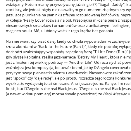
wdzięczny. Potem mamy przywoływany już singiel (?) "Sugah Daddy", któ
tracklisty, ale jednak nigdy nie nazwałbym go numerem zbędnym czy w
jazzujące plumkanie na pianinku z fajnie rozbudowaną końcówką, napra
w kolejce "Really Love" rozwala na pół. Przepiękna miłosna pieśń z hiszp
niesamowitych smaczków i ornamentów oraz z unikatowym feelingiem, ja
mag neo-soulu. Mój ulubiony wałek z tego krążka bez gadania.
No i nie wiem, czy pisać dalej, kiedy co chwila wypowiadam w zachwycie 
rzuca akordami w "Back To The Future (Part I)", kiedy nie potrafię wyłączy
dochodzi uzależniający wspaniałą, zapętloną frazą "Till It's Done (Tutu)"
gdy słyszę kapitalną, rześką jazz-narrację "Betray My Heart", którą nie 
jest z finałem tej wielkiej podróży — "Another Life". Od razu słychać pow
ważniejsza jest kompozycja, bo utwór brzmi, jakby D'Angelo coverował c
przy tym swoje pierwiastki talentu i wrażliwości. Niesamowite zakończen
jest "spoko" czy "daje radę", ale po prostu rozsadza tegoroczną konkurenc
wysiłku, że wydaje się to aż śmieszne. Aha i jeszcze jedno: Kanye, I'm real
finish, but D'Angelo is the real Black Jesus. D'Angelo is the real Black Jesu
(a nawet w dniu premiery) można śmiało powiedzieć, że
Black Messiah
=