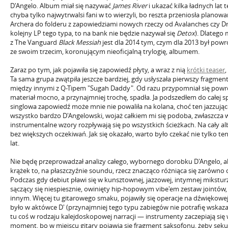
D'Angelo. Album miał się nazywać
James River
i ukazać kilka ładnych lat
chyba tylko najwytrwalsi fani w to wierzyli, bo reszta przeniosła plano
Archera do folderu z zapowiedziami nowych rzeczy od Avalanches czy Dra
kolejny LP tego typa, to na bank nie będzie nazywał się
Detox
). Dlatego
z The Vanguard
Black Messiah
jest dla 2014 tym, czym dla 2013 był powr
ze swoim trzecim, koronującym nieoficjalną trylogię, albumem.
Zaraz po tym, jak pojawiła się zapowiedź płyty, a wraz z nią
krótki teaser
,
Ta sama grupa zwątpiła jeszcze bardziej, gdy usłyszała pierwszy fragmen
między innymi z Q-Tipem "Sugah Daddy". Od razu przypomniał się powrót
materiał mocno, a przynajmniej trochę, spadła. Ja podszedłem do całej s
singlowa zapowiedź może mnie nie powaliła na kolana, choć ten jazzując
wszystko bardzo D'Angelowski, wojaż całkiem mi się podoba, zwłaszcza 
instrumentalne wzory rozpływają się po wszystkich ścieżkach. Na cały 
bez większych oczekiwań. Jak się okazało, warto było czekać nie tylko ten 
lat.
Nie będę przeprowadzał analizy całego, wybornego dorobku D'Angelo, al
krążek to, na płaszczyźnie soundu, rzecz znacząco różniąca się zarówno
Podczas gdy debiut pławi się w kunsztownej, jazzowej, intymnej mikstu
sączący się niespiesznie, owinięty hip-hopowym vibe'em zestaw jointów
innym. Więcej tu gitarowego smaku, pojawiły się operacje na dźwiękowej 
było w aktówce D' (przynajmniej tego typu zabiegów nie potrafię wskaz
tu coś w rodzaju kalejdoskopowej narracji — instrumenty zaczepiają si
moment, bo w miejscu gitary pojawia się fragment saksofonu, żeby seku