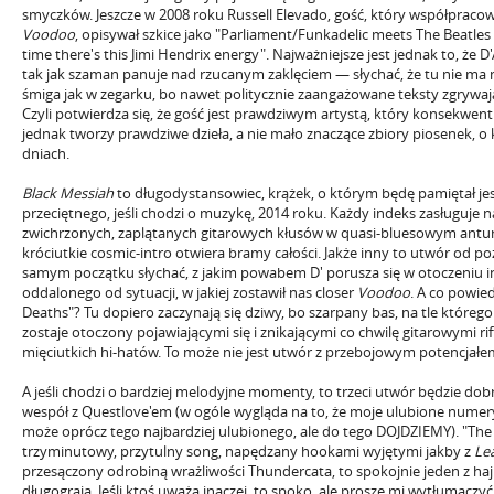
smyczków. Jeszcze w 2008 roku Russell Elevado, gość, który współpraco
Voodoo
, opisywał szkice jako "Parliament/Funkadelic meets The Beatles
time there's this Jimi Hendrix energy". Najważniejsze jest jednak to, że 
tak jak szaman panuje nad rzucanym zaklęciem — słychać, że tu nie ma 
śmiga jak w zegarku, bo nawet politycznie zaangażowane teksty zgrywaj
Czyli potwierdza się, że gość jest prawdziwym artystą, który konsekwent
jednak tworzy prawdziwe dzieła, a nie mało znaczące zbiory piosenek, o
dniach.
Black Messiah
to długodystansowiec, krążek, o którym będę pamiętał je
przeciętnego, jeśli chodzi o muzykę, 2014 roku. Każdy indeks zasługuje 
zwichrzonych, zaplątanych gitarowych kłusów w quasi-bluesowym anturaż
króciutkie cosmic-intro otwiera bramy całości. Jakże inny to utwór od po
samym początku słychać, z jakim powabem D' porusza się w otoczeniu 
oddalonego od sytuacji, w jakiej zostawił nas closer
Voodoo
. A co powie
Deaths"? Tu dopiero zaczynają się dziwy, bo szarpany bas, na tle które
zostaje otoczony pojawiającymi się i znikającymi co chwilę gitarowymi 
mięciutkich hi-hatów. To może nie jest utwór z przebojowym potencjałe
A jeśli chodzi o bardziej melodyjne momenty, to trzeci utwór będzie 
wespół z Questlove'em (w ogóle wygląda na to, że moje ulubione nume
może oprócz tego najbardziej ulubionego, ale do tego DOJDZIEMY). "Th
trzyminutowy, przytulny song, napędzany hookami wyjętymi jakby z
Lea
przesączony odrobiną wrażliwości Thundercata, to spokojnie jeden z ha
długograja. Jeśli ktoś uważa inaczej, to spoko, ale proszę mi wytłumaczyć,