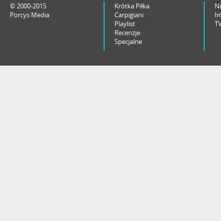
© 2000-2015
Krótka Piłka
N
Porcys Media
Carpigiani
I
Playlist
T
Recenzje
Specjalne